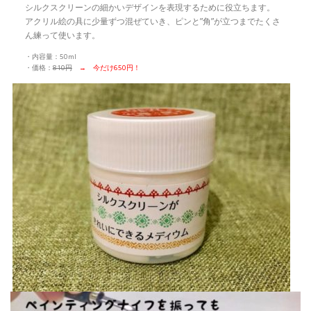
シルクスクリーンの細かいデザインを表現するために役立ちます。
アクリル絵の具に少量ずつ混ぜていき、ピンと”角”が立つまでたくさ
ん練って使います。
・内容量：50ml
・価格：
810円
→ 今だけ650円！