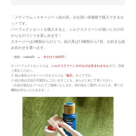
「メディウム＋スキージー＋絵の具」がお買い得価格で購入できるセ
ットです。
パーフェクトセットを購入すると、シルクスクリーンが届いたその日
からものづくりを楽しめます！
スキージーは2種類からひとつ、絵の具は13種類から1色、お好きな組
み合わせを選べます。
・価格：
1,800円
→ 今だけ1,500円！
※ パーフェクトセットには、
シルクスクリーンそのものは含まれません
ので、別途
ご発注ください。
※ 初心者向けスキージーのオススメは
「幅広」
タイプです。
※ 絵の具は欠品の可能性もございますことを、あらかじめご了承ください。
（欠品の場合はメールにてご連絡いたします。他の色をご選択いただくか、暫くの
機関お待ちいただきます。）