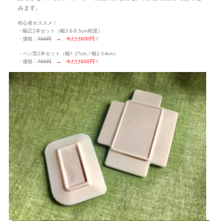
みます。
初心者オススメ！
・幅広2本セット（幅3.8-8.5cm程度）
・価格：
750円
→ 今だけ600円！
・ペン型2本セット（幅1.27cm／幅2.54cm）
・価格：
750円
→ 今だけ600円！