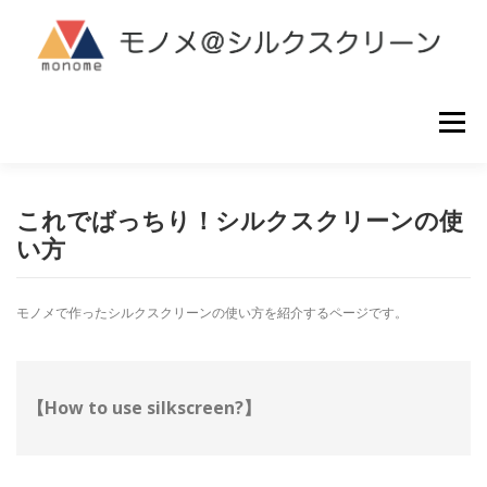
コ
ン
テ
ン
ツ
へ
メニュー
ス
キ
ッ
プ
シルクスクリーン製版
ご利用ガイド
よくある質問
これでばっちり！シルクスクリーンの使
い方
お問い合わせ
モノメで作ったシルクスクリーンの使い方を紹介するページです。
【How to use silkscreen?】