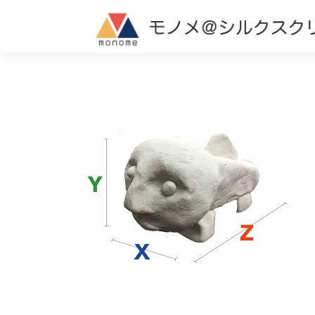
コ
ン
テ
ン
ツ
へ
ス
キ
ッ
プ