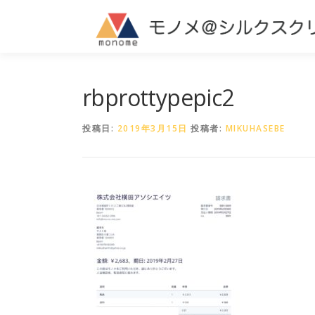
コ
ン
テ
ン
ツ
へ
rbprottypepic2
ス
キ
投稿日:
2019年3月15日
投稿者:
MIKUHASEBE
ッ
プ