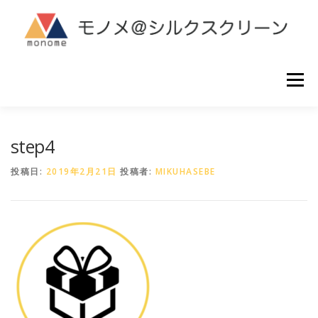
コ
ン
テ
ン
ツ
へ
メニュー
ス
キ
ッ
プ
シルクスクリーン製版
ご利用ガイド
よくある質問
step4
投稿日:
2019年2月21日
投稿者:
MIKUHASEBE
お問い合わせ